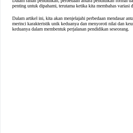
Dalam ranah pendidikan, perbedaan antara pendidikan formal da
penting untuk dipahami, terutama ketika kita membahas variasi
Dalam artikel ini, kita akan menjelajahi perbedaan mendasar an
merinci karakteristik unik keduanya dan menyoroti nilai dan keu
keduanya dalam membentuk perjalanan pendidikan seseorang.